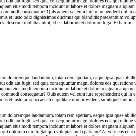
ut odit aut fugit, sed quia consequuntur magni dolores eos qui ratione
n numquam eius modi tempora incidunt ut labore et dolore magnam aliqua
ea commodi consequatur? Quis autem vel eum iure reprehenderit qui in ea
mus et iusto odio dignissimos ducimus qui blanditiis praesentium volupt
ficia deserunt mollitia animi, id est laborum et dolorum fuga. Et harum.
tium doloremque laudantium, totam rem aperiam, eaque ipsa quae ab illo in
ut odit aut fugit, sed quia consequuntur magni dolores eos qui ratione
n numquam eius modi tempora incidunt ut labore et dolore magnam aliqua
ea commodi consequatur? Quis autem vel eum iure reprehenderit qui in ea
us et iusto odio occaecati cupiditate non provident, similique sunt in c
tium doloremque laudantium, totam rem aperiam, eaque ipsa quae ab illo in
ut odit aut fugit, sed quia consequuntur magni dolores eos qui ratione
n numquam eius modi tempora incidunt ut labore et dolore magnam aliqua
um qui dolorem eum fugiat quo voluptas nulla pariatur? At vero eos et ac