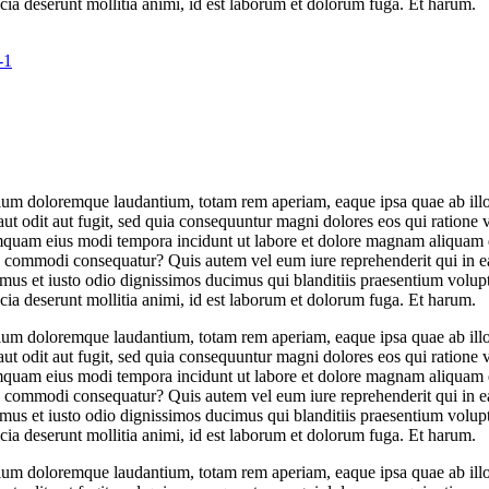
ficia deserunt mollitia animi, id est laborum et dolorum fuga. Et harum.
tium doloremque laudantium, totam rem aperiam, eaque ipsa quae ab illo in
ut odit aut fugit, sed quia consequuntur magni dolores eos qui ratione
n numquam eius modi tempora incidunt ut labore et dolore magnam aliqua
ea commodi consequatur? Quis autem vel eum iure reprehenderit qui in ea
mus et iusto odio dignissimos ducimus qui blanditiis praesentium volupt
ficia deserunt mollitia animi, id est laborum et dolorum fuga. Et harum.
tium doloremque laudantium, totam rem aperiam, eaque ipsa quae ab illo in
ut odit aut fugit, sed quia consequuntur magni dolores eos qui ratione
n numquam eius modi tempora incidunt ut labore et dolore magnam aliqua
ea commodi consequatur? Quis autem vel eum iure reprehenderit qui in ea
mus et iusto odio dignissimos ducimus qui blanditiis praesentium volupt
ficia deserunt mollitia animi, id est laborum et dolorum fuga. Et harum.
tium doloremque laudantium, totam rem aperiam, eaque ipsa quae ab illo in