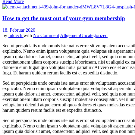
Read More
How to get the most out of your gym membership
18. Februar 2020
by
niktech
with
No Comment
Allgemein
Uncategorized
Sed ut perspiciatis unde omnis iste natus error sit voluptatem accusan
explicabo. Nemo enim ipsam voluptatem quia voluptas sit aspernatur a
ipsum quia dolor sit amet, consectetur, adipisci velit, sed quia no
exercitationem ullam corporis suscipit laboriosam, nisi ut aliquid ex 
dolorem eum fugiat quo voluptas nulla pariatur? At vero eos et accusam
fuga. Et harum quidem rerum facilis est et expedita distinctio.
Sed ut perspiciatis unde omnis iste natus error sit voluptatem accusan
explicabo. Nemo enim ipsam voluptatem quia voluptas sit aspernatur a
ipsum quia dolor sit amet, consectetur, adipisci velit, sed quia no
exercitationem ullam corporis suscipit molestiae consequatur, vel ill
voluptatum deleniti atque corrupti quos dolores et quas molestias excep
harum quidem rerum facilis est et expedita distinctio.
Sed ut perspiciatis unde omnis iste natus error sit voluptatem accusan
explicabo. Nemo enim ipsam voluptatem quia voluptas sit aspernatur a
ipsum quia dolor sit amet, consectetur, adipisci velit, sed quia no