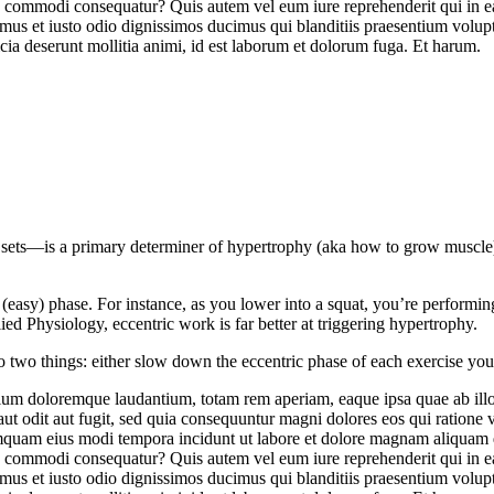
ea commodi consequatur? Quis autem vel eum iure reprehenderit qui in ea
mus et iusto odio dignissimos ducimus qui blanditiis praesentium volupt
ficia deserunt mollitia animi, id est laborum et dolorum fuga. Et harum.
ets—is a primary determiner of hypertrophy (aka how to grow muscle).
(easy) phase. For instance, as you lower into a squat, you’re performing
d Physiology, eccentric work is far better at triggering hypertrophy.
 two things: either slow down the eccentric phase of each exercise you p
tium doloremque laudantium, totam rem aperiam, eaque ipsa quae ab illo in
ut odit aut fugit, sed quia consequuntur magni dolores eos qui ratione
n numquam eius modi tempora incidunt ut labore et dolore magnam aliqua
ea commodi consequatur? Quis autem vel eum iure reprehenderit qui in ea
mus et iusto odio dignissimos ducimus qui blanditiis praesentium volupt