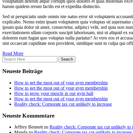
voluptatum deleniti atque corrupti quos dolores et quas molestias excep
harum quidem rerum facilis est et expedita distinctio.
Sed ut perspiciatis unde omnis iste natus error sit voluptatem accusan
explicabo. Nemo enim ipsam voluptatem quia voluptas sit aspernatur a
ipsum quia dolor sit amet, consectetur, adipisci velit, sed quia no
exercitationem ullam corporis suscipit laboriosam, nisi ut aliquid ex 
dolorem eum fugiat quo voluptas nulla pariatur? At vero eos et accusa
sint occaecati cupiditate non provident, similique sunt in culpa qui of
Read More
Neueste Beiträge
How to get the most out of your gym membership
How to get the most out of your gym membership
How to grow your muscle in our gym hall
How to get the most out of your gym membership
Reality check: Corporate tax cut unlikely to increase
Neueste Kommentare
Jeffrey Bennett
zu
Reality check: Corporate tax cut unlikely to 
Manda
zu
Reality check: Corporate tax cut unlikely to increase