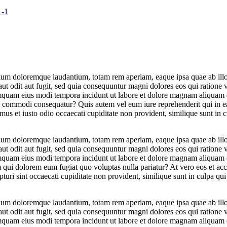
tium doloremque laudantium, totam rem aperiam, eaque ipsa quae ab illo in
ut odit aut fugit, sed quia consequuntur magni dolores eos qui ratione
n numquam eius modi tempora incidunt ut labore et dolore magnam aliqua
ea commodi consequatur? Quis autem vel eum iure reprehenderit qui in ea
us et iusto odio occaecati cupiditate non provident, similique sunt in c
tium doloremque laudantium, totam rem aperiam, eaque ipsa quae ab illo in
ut odit aut fugit, sed quia consequuntur magni dolores eos qui ratione
n numquam eius modi tempora incidunt ut labore et dolore magnam aliqua
um qui dolorem eum fugiat quo voluptas nulla pariatur? At vero eos et ac
turi sint occaecati cupiditate non provident, similique sunt in culpa qui
tium doloremque laudantium, totam rem aperiam, eaque ipsa quae ab illo in
ut odit aut fugit, sed quia consequuntur magni dolores eos qui ratione
n numquam eius modi tempora incidunt ut labore et dolore magnam aliqua