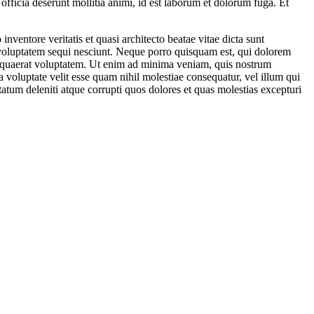
 officia deserunt mollitia animi, id est laborum et dolorum fuga. Et
ventore veritatis et quasi architecto beatae vitae dicta sunt
 voluptatem sequi nesciunt. Neque porro quisquam est, qui dolorem
m quaerat voluptatem. Ut enim ad minima veniam, quis nostrum
 voluptate velit esse quam nihil molestiae consequatur, vel illum qui
atum deleniti atque corrupti quos dolores et quas molestias excepturi