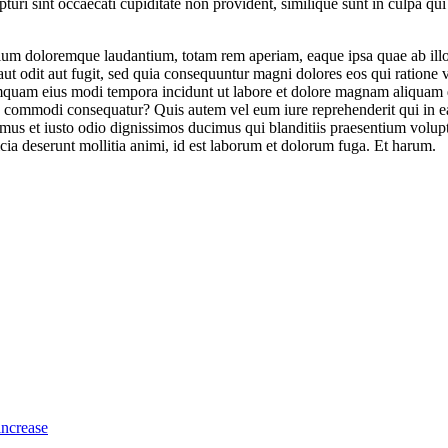
turi sint occaecati cupiditate non provident, similique sunt in culpa qui
tium doloremque laudantium, totam rem aperiam, eaque ipsa quae ab illo in
ut odit aut fugit, sed quia consequuntur magni dolores eos qui ratione
n numquam eius modi tempora incidunt ut labore et dolore magnam aliqua
ea commodi consequatur? Quis autem vel eum iure reprehenderit qui in ea
mus et iusto odio dignissimos ducimus qui blanditiis praesentium volupt
ficia deserunt mollitia animi, id est laborum et dolorum fuga. Et harum.
increase