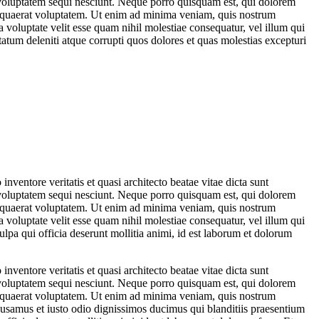
 voluptatem sequi nesciunt. Neque porro quisquam est, qui dolorem
m quaerat voluptatem. Ut enim ad minima veniam, quis nostrum
 voluptate velit esse quam nihil molestiae consequatur, vel illum qui
atum deleniti atque corrupti quos dolores et quas molestias excepturi
ventore veritatis et quasi architecto beatae vitae dicta sunt
 voluptatem sequi nesciunt. Neque porro quisquam est, qui dolorem
m quaerat voluptatem. Ut enim ad minima veniam, quis nostrum
 voluptate velit esse quam nihil molestiae consequatur, vel illum qui
ulpa qui officia deserunt mollitia animi, id est laborum et dolorum
ventore veritatis et quasi architecto beatae vitae dicta sunt
 voluptatem sequi nesciunt. Neque porro quisquam est, qui dolorem
m quaerat voluptatem. Ut enim ad minima veniam, quis nostrum
cusamus et iusto odio dignissimos ducimus qui blanditiis praesentium