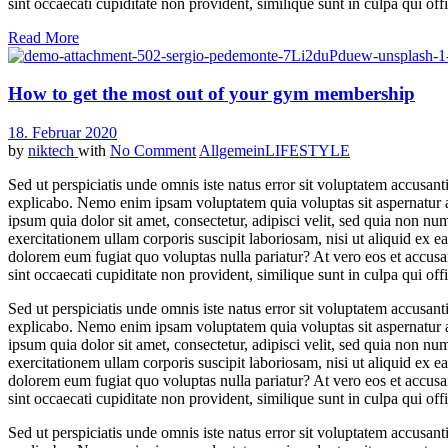
sint occaecati cupiditate non provident, similique sunt in culpa qui of
Read More
How to get the most out of your gym membership
18. Februar 2020
by
niktech
with
No Comment
Allgemein
LIFESTYLE
Sed ut perspiciatis unde omnis iste natus error sit voluptatem accusan
explicabo. Nemo enim ipsam voluptatem quia voluptas sit aspernatur a
ipsum quia dolor sit amet, consectetur, adipisci velit, sed quia no
exercitationem ullam corporis suscipit laboriosam, nisi ut aliquid ex 
dolorem eum fugiat quo voluptas nulla pariatur? At vero eos et accusa
sint occaecati cupiditate non provident, similique sunt in culpa qui of
Sed ut perspiciatis unde omnis iste natus error sit voluptatem accusan
explicabo. Nemo enim ipsam voluptatem quia voluptas sit aspernatur a
ipsum quia dolor sit amet, consectetur, adipisci velit, sed quia no
exercitationem ullam corporis suscipit laboriosam, nisi ut aliquid ex 
dolorem eum fugiat quo voluptas nulla pariatur? At vero eos et accusa
sint occaecati cupiditate non provident, similique sunt in culpa qui of
Sed ut perspiciatis unde omnis iste natus error sit voluptatem accusan