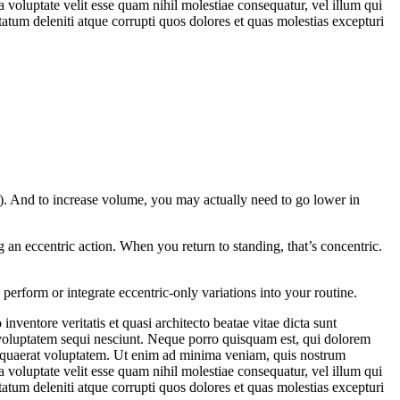
 voluptate velit esse quam nihil molestiae consequatur, vel illum qui
atum deleniti atque corrupti quos dolores et quas molestias excepturi
 And to increase volume, you may actually need to go lower in
 an eccentric action. When you return to standing, that’s concentric.
erform or integrate eccentric-only variations into your routine.
ventore veritatis et quasi architecto beatae vitae dicta sunt
 voluptatem sequi nesciunt. Neque porro quisquam est, qui dolorem
m quaerat voluptatem. Ut enim ad minima veniam, quis nostrum
 voluptate velit esse quam nihil molestiae consequatur, vel illum qui
atum deleniti atque corrupti quos dolores et quas molestias excepturi