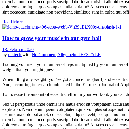
exercitationem ullam corporis suscipit laboriosam, nisi ut aliquid ex 
dolorem eum fugiat quo voluptas nulla pariatur? At vero eos et accusa
sint occaecati cupiditate non provident, similique sunt in culpa qui of
Read More
How to grow your muscle in our gym hall
18. Februar 2020
by
niktech
with
No Comment
Allgemein
LIFESTYLE
Training volume—your number of reps multiplied by your number of s
weight than you might guess
When lifting any weight, you’ve got a concentric (hard) and eccentric 
And, according to research published in the European Journal of Applie
To increase the amount of eccentric effort in your workout, you can do
Sed ut perspiciatis unde omnis iste natus error sit voluptatem accusan
explicabo. Nemo enim ipsam voluptatem quia voluptas sit aspernatur a
ipsum quia dolor sit amet, consectetur, adipisci velit, sed quia no
exercitationem ullam corporis suscipit laboriosam, nisi ut aliquid ex 
dolorem eum fugiat quo voluptas nulla pariatur? At vero eos et accusa