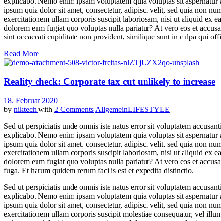
explicabo. Nemo enim ipsam voluptatem quia voluptas sit aspernatur a
ipsum quia dolor sit amet, consectetur, adipisci velit, sed quia no
exercitationem ullam corporis suscipit laboriosam, nisi ut aliquid ex 
dolorem eum fugiat quo voluptas nulla pariatur? At vero eos et accusa
sint occaecati cupiditate non provident, similique sunt in culpa qui of
Read More
Reality check: Corporate tax cut unlikely to increase
18. Februar 2020
by
niktech
with
2 Comments
Allgemein
LIFESTYLE
Sed ut perspiciatis unde omnis iste natus error sit voluptatem accusan
explicabo. Nemo enim ipsam voluptatem quia voluptas sit aspernatur a
ipsum quia dolor sit amet, consectetur, adipisci velit, sed quia no
exercitationem ullam corporis suscipit laboriosam, nisi ut aliquid ex 
dolorem eum fugiat quo voluptas nulla pariatur? At vero eos et accusam
fuga. Et harum quidem rerum facilis est et expedita distinctio.
Sed ut perspiciatis unde omnis iste natus error sit voluptatem accusan
explicabo. Nemo enim ipsam voluptatem quia voluptas sit aspernatur a
ipsum quia dolor sit amet, consectetur, adipisci velit, sed quia no
exercitationem ullam corporis suscipit molestiae consequatur, vel ill