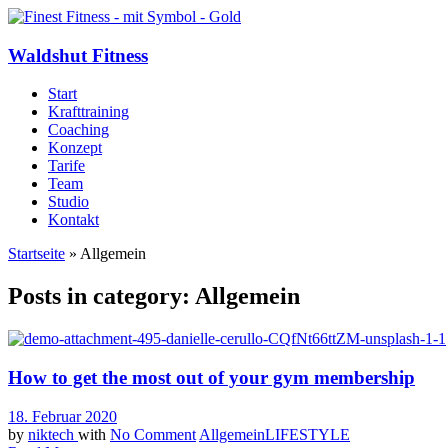
Waldshut Fitness
Start
Krafttraining
Coaching
Konzept
Tarife
Team
Studio
Kontakt
Startseite
»
Allgemein
Posts in category: Allgemein
How to get the most out of your gym membership
18. Februar 2020
by
niktech
with
No Comment
Allgemein
LIFESTYLE